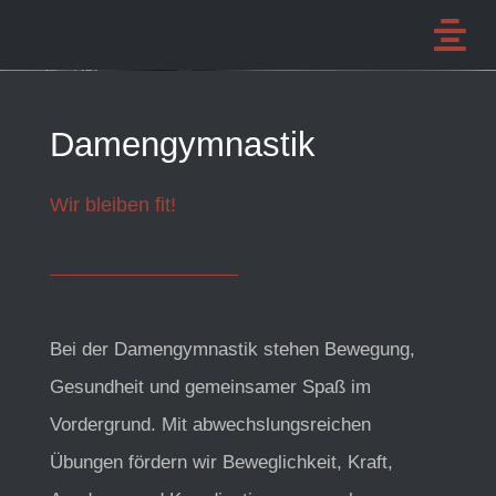
Skip
Tog
to
Home
Nav
content
Aktuelles
Damengymnastik
Abteilungen
Wir bleiben fit!
Unser Verein
Mitglied werden
Veranstaltungen
Bei der Damengymnastik stehen Bewegung,
Impressum und Kontakt
Gesundheit und gemeinsamer Spaß im
Vordergrund. Mit abwechslungsreichen
Übungen fördern wir Beweglichkeit, Kraft,