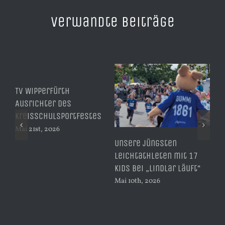
Verwandte Beiträge
TV Wipperfürth
Ausrichter des
Kreisschulsportfestes
Mai 21st, 2026
Unsere jüngsten
Er
Leichtathleten mit 17
di
Kids bei „Lindlar läuft“
be
Mai 10th, 2026
Mai