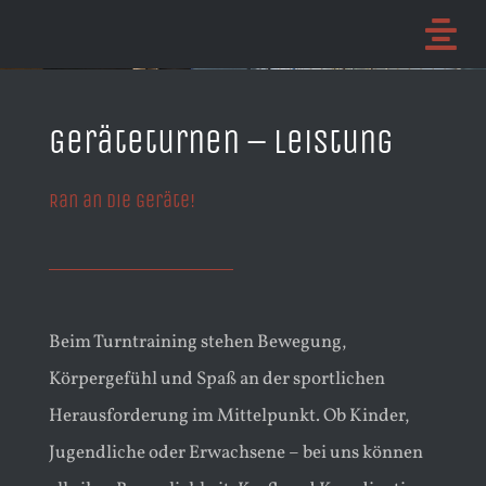
Skip
Tog
to
Home
Nav
content
Aktuelles
Geräteturnen – Leistung
Abteilungen
Ran an die Geräte!
Unser Verein
Mitglied werden
Veranstaltungen
Beim Turntraining stehen Bewegung,
Impressum und Kontakt
Körpergefühl und Spaß an der sportlichen
Herausforderung im Mittelpunkt. Ob Kinder,
Jugendliche oder Erwachsene – bei uns können